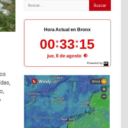
Buscar:
Hora Actual en Bronx
00
33
17
jue, 6 de agosto
Powered by
DaysPedia.com
los
das,
o,
o