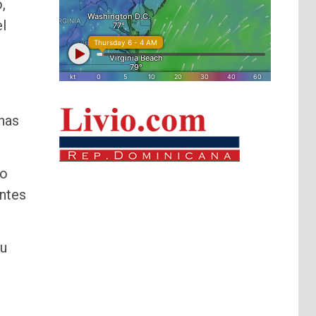
,
el
unas
ro
entes
su