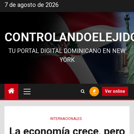
Ir
7 de agosto de 2026
al
contenido
CONTROLANDOELEJID
TU PORTAL DIGITAL DOMINICANO EN NEW
YORK
Menú
Ver online
principal
INTERNACIONALES
La economía crece, pero