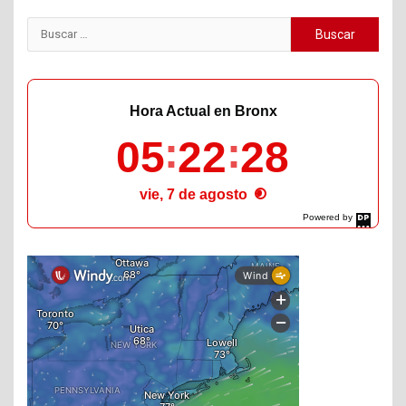
Buscar:
Hora Actual en Bronx
05
22
29
vie, 7 de agosto
Powered by
DaysPedia.com