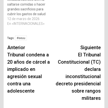
saltarse comidas o hacer
grandes sacrificios para
cubrir los gastos de salud
12 de marzo de 2026
En «INTERNACIONALES»
#eeuu
Tags:
Navegación
Anterior
Siguiente
de
Tribunal condena a
El Tribunal
20 años de cárcel a
Constitucional (TC)
entradas
implicado en
declara
agresión sexual
inconstitucional
contra una
decreto presidencial
adolescente
sobre rangos
militares