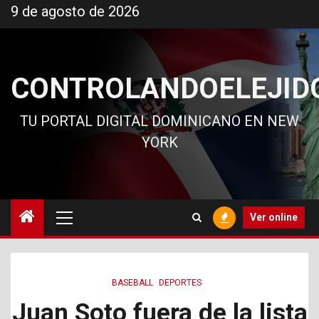
Ir
9 de agosto de 2026
al
contenido
CONTROLANDOELEJID
TU PORTAL DIGITAL DOMINICANO EN NEW
YORK
Menú
Ver online
principal
BASEBALL
DEPORTES
Juan Soto fuera de la lista