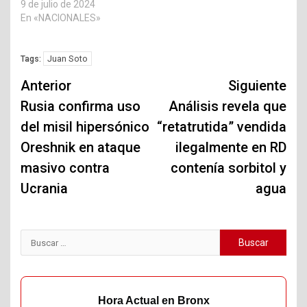
9 de julio de 2024
En «NACIONALES»
Juan Soto
Tags:
Navegación
Anterior
Siguiente
de
Rusia confirma uso
Análisis revela que
del misil hipersónico
“retatrutida” vendida
entradas
Oreshnik en ataque
ilegalmente en RD
masivo contra
contenía sorbitol y
Ucrania
agua
Buscar:
Hora Actual en Bronx