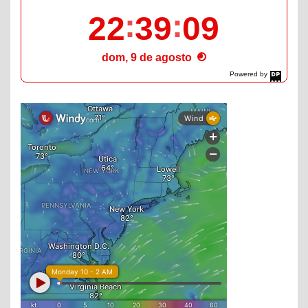
22
39
10
dom, 9 de agosto
Powered by
DaysPedia.com