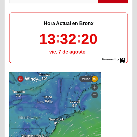
Hora Actual en Bronx
13
32
21
vie, 7 de agosto
Powered by
DaysPedia.com