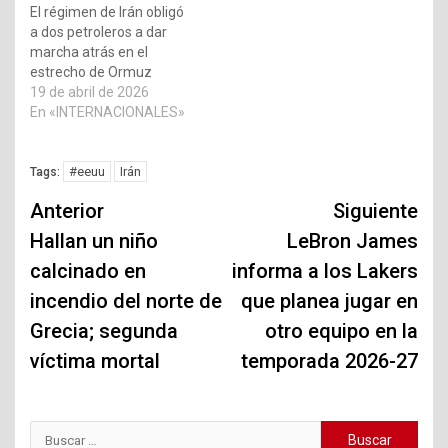
El régimen de Irán obligó
a dos petroleros a dar
marcha atrás en el
estrecho de Ormuz
19 de abril de 2026
En «INTERNACIONALES»
#eeuu
Irán
Tags:
Navegación
Anterior
Siguiente
de
Hallan un niño
LeBron James
calcinado en
informa a los Lakers
entradas
incendio del norte de
que planea jugar en
Grecia; segunda
otro equipo en la
víctima mortal
temporada 2026-27
Buscar: