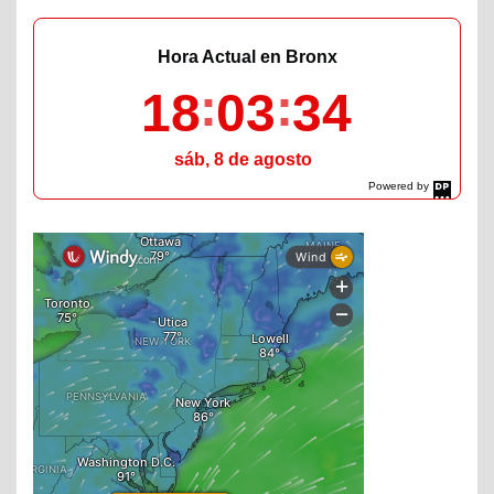
Hora Actual en Bronx
18
03
35
sáb, 8 de agosto
Powered by
DaysPedia.com