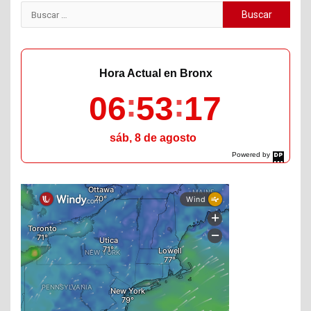
Buscar:
Hora Actual en Bronx
06
53
19
sáb, 8 de agosto
Powered by
DaysPedia.com