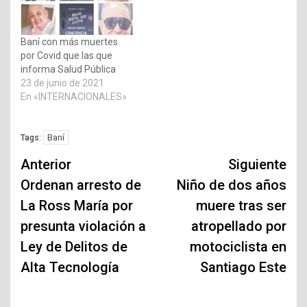
Baní con más muertes
por Covid que las que
informa Salud Pública
23 de junio de 2021
En «INTERNACIONALES»
Baní
Tags:
Navegación
Anterior
Siguiente
de
Ordenan arresto de
Niño de dos años
La Ross María por
muere tras ser
entradas
presunta violación a
atropellado por
Ley de Delitos de
motociclista en
Alta Tecnología
Santiago Este