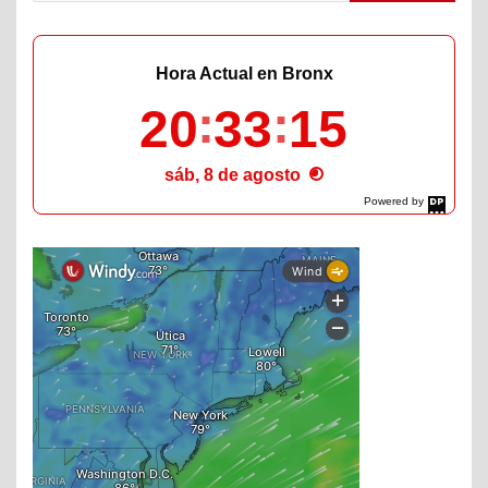
Hora Actual en Bronx
20
33
16
sáb, 8 de agosto
Powered by
DaysPedia.com