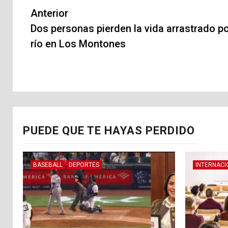
Navegación
Anterior
de
Dos personas pierden la vida arrastrado p
río en Los Montones
entradas
PUEDE QUE TE HAYAS PERDIDO
BASEBALL
DEPORTES
INTERNACI