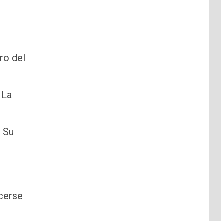
ro del
 La
. Su
ocerse