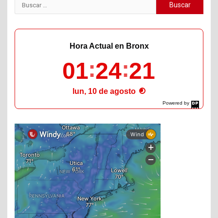
Buscar:
Hora Actual en Bronx
01
24
22
lun, 10 de agosto
Powered by
DaysPedia.com