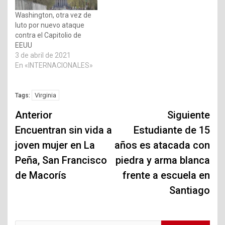
Washington, otra vez de
luto por nuevo ataque
contra el Capitolio de
EEUU
3 de abril de 2021
En «INTERNACIONALES»
Virginia
Tags:
Navegación
Anterior
Siguiente
de
Encuentran sin vida a
Estudiante de 15
joven mujer en La
años es atacada con
entradas
Peña, San Francisco
piedra y arma blanca
de Macorís
frente a escuela en
Santiago