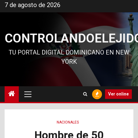
Ir
7 de agosto de 2026
al
contenido
CONTROLANDOELEJID
TU PORTAL DIGITAL DOMINICANO EN NEW
YORK
Menú
Ver online
principal
NACIONALES
Hombre de 50