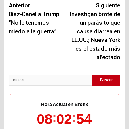
Navegación
Anterior
Siguiente
de
Díaz-Canel a Trump:
Investigan brote de
“No le tenemos
un parásito que
entradas
miedo a la guerra”
causa diarrea en
EE.UU.; Nueva York
es el estado más
afectado
Buscar:
Hora Actual en Bronx
08
02
55