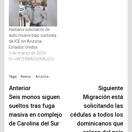
Haitiano solicitante de
asilo muere bajo custodia
de ICE en Arizona,
Estados Unidos
5 de marzo de 2026
En «INTERNACIONALES»
#eeuu
Arizona
Tags:
Navegación
Anterior
Siguiente
de
Seis monos siguen
Migración está
sueltos tras fuga
solicitando las
entradas
masiva en complejo
cédulas a todos los
de Carolina del Sur
dominicanos que