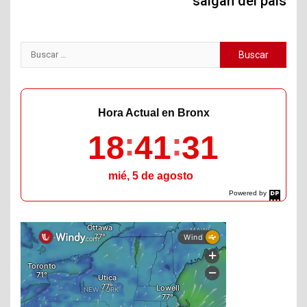
salgan del país
Buscar:
Hora Actual en Bronx
18
41
32
mié, 5 de agosto
Powered by
DaysPedia.com