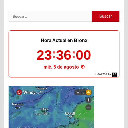
Buscar:
Hora Actual en Bronx
23
36
01
mié, 5 de agosto
Powered by
DaysPedia.com