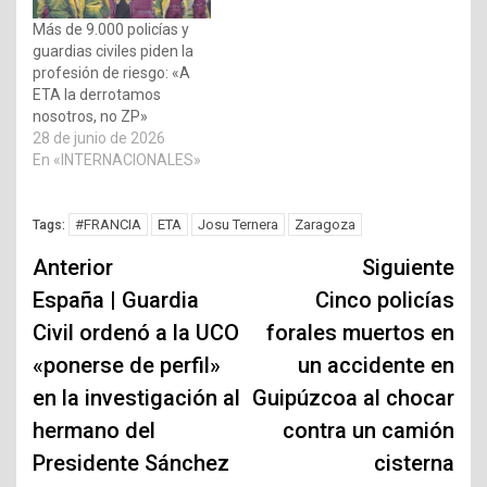
Más de 9.000 policías y
guardias civiles piden la
profesión de riesgo: «A
ETA la derrotamos
nosotros, no ZP»
28 de junio de 2026
En «INTERNACIONALES»
#FRANCIA
ETA
Josu Ternera
Zaragoza
Tags:
Navegación
Anterior
Siguiente
de
España | Guardia
Cinco policías
Civil ordenó a la UCO
forales muertos en
entradas
«ponerse de perfil»
un accidente en
en la investigación al
Guipúzcoa al chocar
hermano del
contra un camión
Presidente Sánchez
cisterna