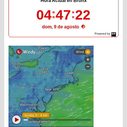
Hora Actual en Bronx
04
47
24
dom, 9 de agosto
Powered by
DaysPedia.com