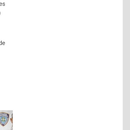
es
n
 de