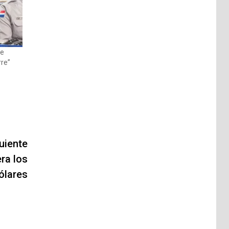
de
rre”
uiente
ra los
ólares