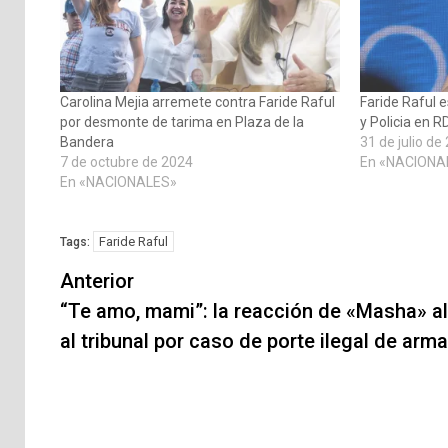
Carolina Mejia arremete contra Faride Raful
Faride Raful e
por desmonte de tarima en Plaza de la
y Policia en R
Bandera
31 de julio de
7 de octubre de 2024
En «NACIONA
En «NACIONALES»
Faride Raful
Tags:
Navegación
Anterior
de
“Te amo, mami”: la reacción de «Masha» al
al tribunal por caso de porte ilegal de arm
entradas