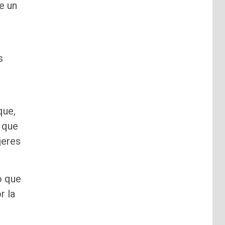
e un
s
que,
 que
jeres
o que
r la