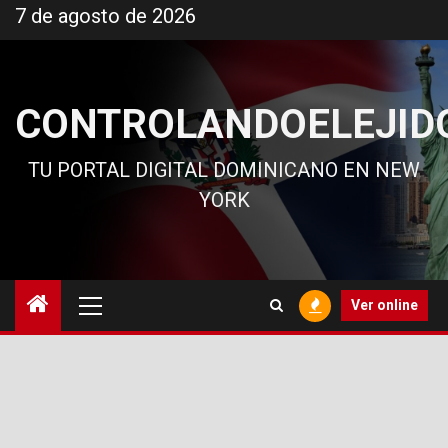
Ir
7 de agosto de 2026
al
contenido
CONTROLANDOELEJID
TU PORTAL DIGITAL DOMINICANO EN NEW
YORK
Menú
Ver online
principal