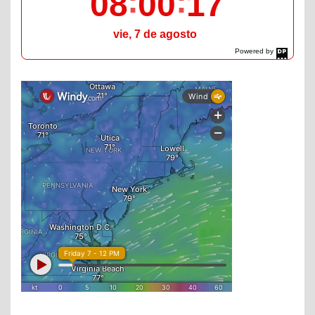
08
00
18
vie, 7 de agosto
Powered by
DaysPedia.com