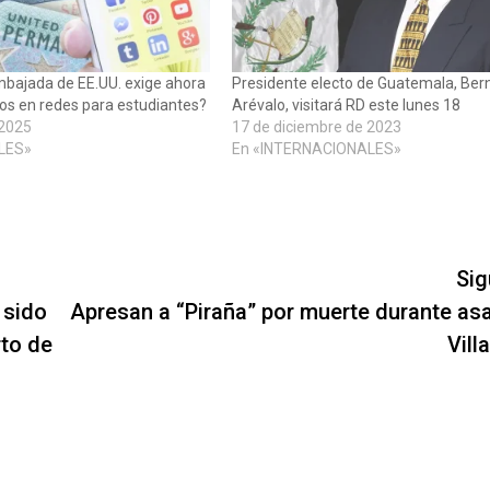
mbajada de EE.UU. exige ahora
Presidente electo de Guatemala, Ber
icos en redes para estudiantes?
Arévalo, visitará RD este lunes 18
 2025
17 de diciembre de 2023
LES»
En «INTERNACIONALES»
Sig
 sido
Apresan a “Piraña” por muerte durante asa
rto de
Vill