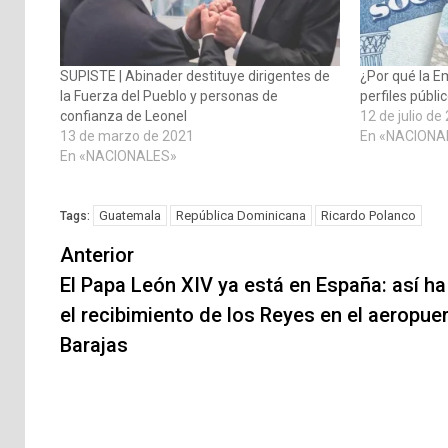
SUPISTE | Abinader destituye dirigentes de
¿Por qué la E
la Fuerza del Pueblo y personas de
perfiles públ
confianza de Leonel
12 de julio de
13 de marzo de 2021
En «NACIONA
En «NACIONALES»
Guatemala
República Dominicana
Ricardo Polanco
Tags:
Navegación
Anterior
de
El Papa León XIV ya está en España: así ha
el recibimiento de los Reyes en el aeropue
entradas
Barajas