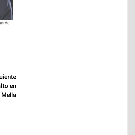
nardo
uiente
lto en
a Mella