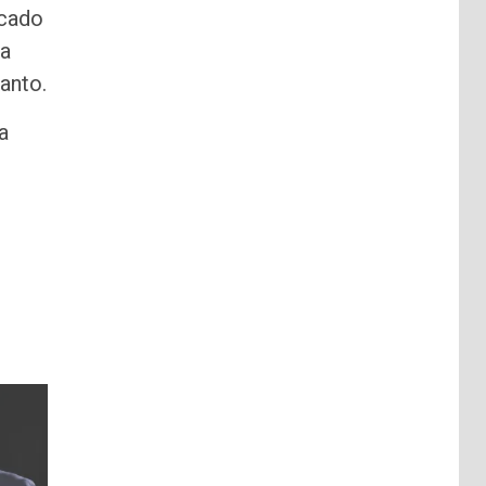
icado
la
anto.
a