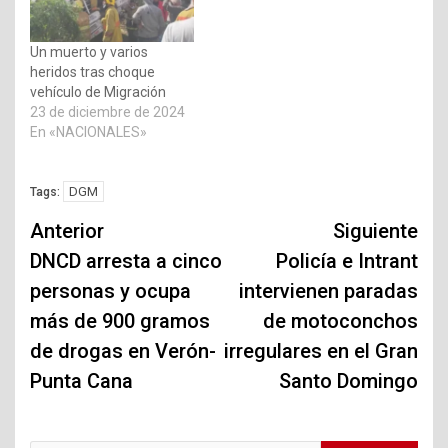
Un muerto y varios
heridos tras choque
vehículo de Migración
23 de diciembre de 2024
En «NACIONALES»
DGM
Tags:
Navegación
Anterior
Siguiente
de
DNCD arresta a cinco
Policía e Intrant
personas y ocupa
intervienen paradas
entradas
más de 900 gramos
de motoconchos
de drogas en Verón-
irregulares en el Gran
Punta Cana
Santo Domingo