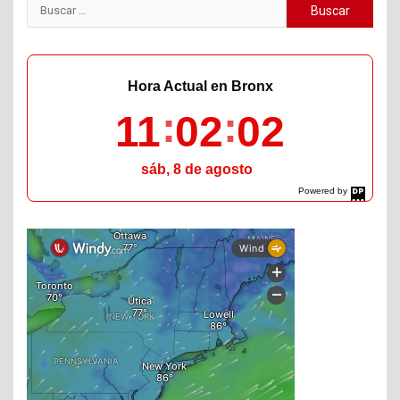
Buscar:
Hora Actual en Bronx
11
02
03
sáb, 8 de agosto
Powered by
DaysPedia.com