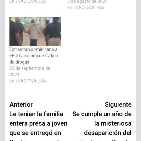
En «NACIONALES»
6 de agosto de 2025
En «NACIONALES»
Extraditan dominicano a
EEUU acusado de tráfico
de drogas
22 de septiembre de
2024
En «NACIONALES»
Navegación
Anterior
Siguiente
de
Le tenian la familia
Se cumple un año de
entera presa a joven
la misteriosa
entradas
que se entregó en
desaparición del