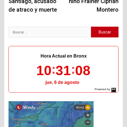
Santiago, acusado
niño Frainer Ciprián
de atraco y muerte
Montero
Buscar:
Hora Actual en Bronx
10
31
09
jue, 6 de agosto
Powered by
DaysPedia.com