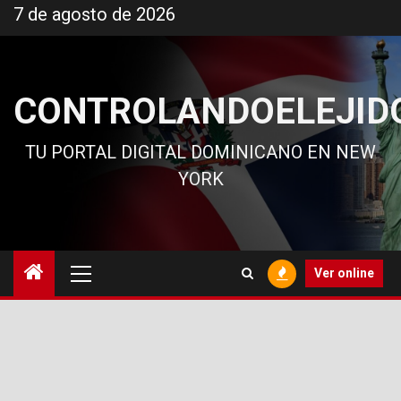
Ir
7 de agosto de 2026
al
contenido
CONTROLANDOELEJID
TU PORTAL DIGITAL DOMINICANO EN NEW
YORK
Menú
Ver online
principal