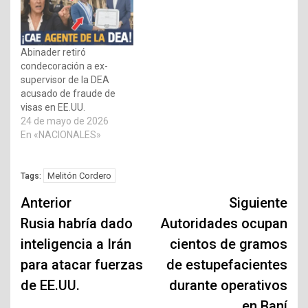
Abinader retiró
condecoración a ex-
supervisor de la DEA
acusado de fraude de
visas en EE.UU.
24 de mayo de 2026
En «NACIONALES»
Melitón Cordero
Tags:
Navegación
Anterior
Siguiente
de
Rusia habría dado
Autoridades ocupan
inteligencia a Irán
cientos de gramos
entradas
para atacar fuerzas
de estupefacientes
de EE.UU.
durante operativos
en Baní