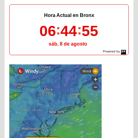
Hora Actual en Bronx
06
44
56
sáb, 8 de agosto
Powered by
DaysPedia.com