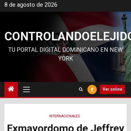
Ir
8 de agosto de 2026
al
contenido
CONTROLANDOELEJID
TU PORTAL DIGITAL DOMINICANO EN NEW
YORK
Menú
Ver online
principal
INTERNACIONALES
Exmayordomo de Jeffrey