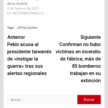
de su muerte
3 de febrero de 2021
En «INTERNACIONALES»
Jeffrey Epstein
Tags:
Navegación
Anterior
Siguiente
de
Pekín acusa al
Confirman no hubo
presidente taiwanés
víctimas en incendio
entradas
de «instigar la
de fábrica; más de
guerra» tras sus
85 bomberos
alertas regionales
trabajan en su
extinción
Buscar: