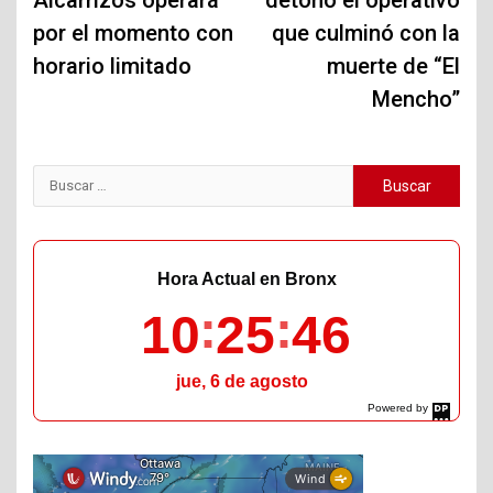
entradas
por el momento con
que culminó con la
horario limitado
muerte de “El
Mencho”
Buscar:
Hora Actual en Bronx
10
25
47
jue, 6 de agosto
Powered by
DaysPedia.com