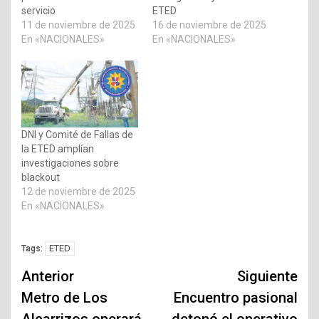
servicio
ETED
11 de noviembre de 2025
16 de noviembre de 2025
En «NACIONALES»
En «NACIONALES»
DNI y Comité de Fallas de
la ETED amplían
investigaciones sobre
blackout
12 de noviembre de 2025
En «NACIONALES»
ETED
Tags:
Navegación
Anterior
Siguiente
de
Metro de Los
Encuentro pasional
Alcarrizos operará
detonó el operativo