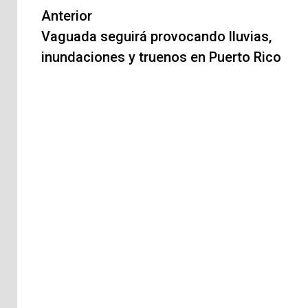
Navegación
Anterior
de
Vaguada seguirá provocando lluvias,
inundaciones y truenos en Puerto Rico
entradas