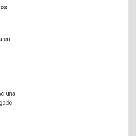
vos
a en
mo una
ogado