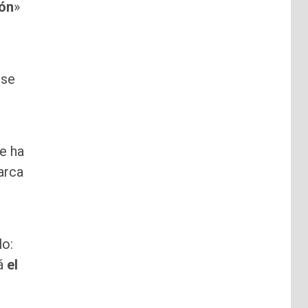
ión
»
 se
ue ha
arca
lo:
á
el