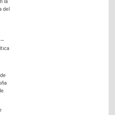
n la
a del
 —
ítica
 de
oña
de
e