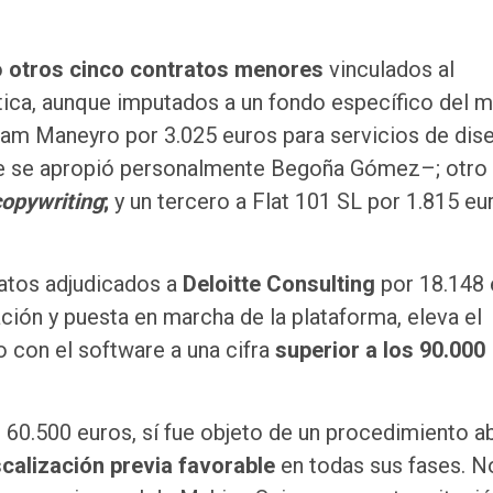
o
otros cinco contratos menores
vinculados al
tica, aunque imputados a un fondo específico del m
riam Maneyro por 3.025 euros para servicios de dis
e se apropió personalmente Begoña Gómez–; otro
copywriting
;
y un tercero a Flat 101 SL por 1.815 eu
ratos adjudicados a
Deloitte Consulting
por 18.148 
ción y puesta en marcha de la plataforma, eleva el
 con el software a una cifra
superior a los 90.000
r 60.500 euros, sí fue objeto de un procedimiento a
scalización previa favorable
en todas sus fases. N