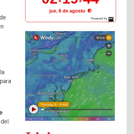
jue, 6 de agosto
 de
Powered by
DaysPedia.com
en
la
 para
e
 del