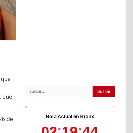
 que
Buscar:
, que
Hora Actual en Bronx
26 de
02
19
46