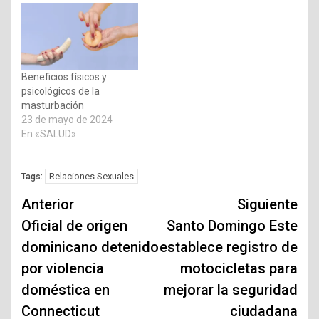
Beneficios físicos y
psicológicos de la
masturbación
23 de mayo de 2024
En «SALUD»
Relaciones Sexuales
Tags:
Navegación
Anterior
Siguiente
de
Oficial de origen
Santo Domingo Este
dominicano detenido
establece registro de
entradas
por violencia
motocicletas para
doméstica en
mejorar la seguridad
Connecticut
ciudadana