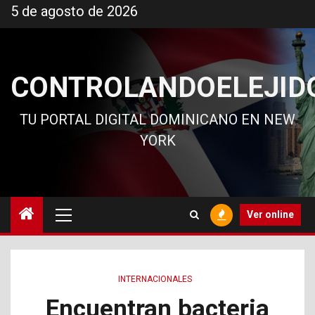
Ir
5 de agosto de 2026
al
contenido
CONTROLANDOELEJID
TU PORTAL DIGITAL DOMINICANO EN NEW
YORK
Menú
Ver online
principal
INTERNACIONALES
Encuentran bacteria