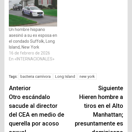
Un hombre hispano
asesinó a su ex esposa en
el condado Suffolk, Long
Island, New York
16 de febrero de 2026
En «INTERNACIONALES»
bacteria carnívora
Long Island
new york
Tags:
Navegación
Anterior
Siguiente
de
Otro escándalo
Hieren hombre a
sacude al director
tiros en el Alto
entradas
del CEA en medio de
Manhattan;
querella por acoso
presuntamente es