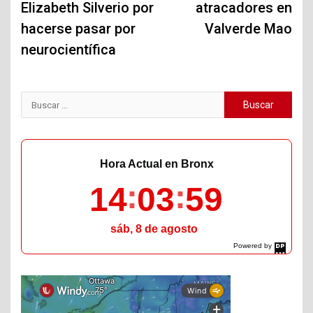
Elizabeth Silverio por
atracadores en
hacerse pasar por
Valverde Mao
neurocientífica
Buscar:
Hora Actual en Bronx
14
04
00
sáb, 8 de agosto
Powered by
DaysPedia.com