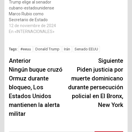
Trump elige al senador
cubano-estadounidense
Marco Rubio como
Secretario de Estado
12 de noviembre de 2024
En «INTERNACIONALES»
#eeuu
Donald Trump
Irán
Senado EEUU
Tags:
Navegación
Anterior
Siguiente
de
Ningún buque cruzó
Piden justicia por
Ormuz durante
muerte dominicano
entradas
bloqueo, Los
durante persecución
Estados Unidos
policial en El Bronx,
mantienen la alerta
New York
militar