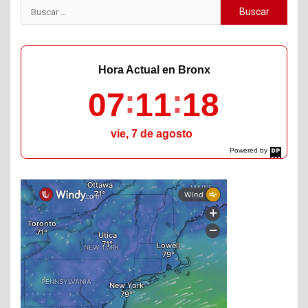
Buscar:
Hora Actual en Bronx
07
11
19
vie, 7 de agosto
Powered by
DaysPedia.com