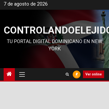
Ir
7 de agosto de 2026
al
contenido
CONTROLANDOELEJID
TU PORTAL DIGITAL DOMINICANO EN NEW
YORK
Menú
Ver online
principal