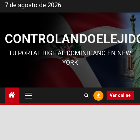
Ir
7 de agosto de 2026
al
contenido
CONTROLANDOELEJID
TU PORTAL DIGITAL DOMINICANO EN NEW
YORK
Menú
Ver online
principal