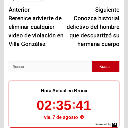
Navegación
Anterior
Siguiente
de
Berenice advierte de
Conozca historial
eliminar cualquier
delictivo del hombre
entradas
video de violación en
que descuartizó su
Villa González
hermana cuerpo
Buscar:
Hora Actual en Bronx
02
35
42
vie, 7 de agosto
Powered by
DaysPedia.com