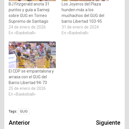
BJ Fitzgerald anota 31
Los Joyeros del Plaza
puntos y guía a Sameji
hunden más a los
sobre GUG en Torneo
muchachos del GUG del
Supremo de Santiago
barrio Libertad 103-95
24 de enero de 2026
31 de enero de 2024
En «Baskeball»
En «Baskeball»
El CDP se empantalona y
arrasa con el GUG del
Barrio Libertad 94-73
25 de enero de 2026
En «Baskeball»
GUG
Tags:
Navegación
Anterior
Siguiente