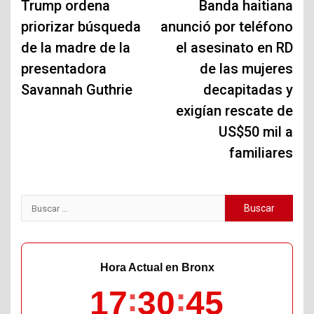
de
Trump ordena
Banda haitiana
priorizar búsqueda
anunció por teléfono
entradas
de la madre de la
el asesinato en RD
presentadora
de las mujeres
Savannah Guthrie
decapitadas y
exigían rescate de
US$50 mil a
familiares
Buscar:
Hora Actual en Bronx
17
30
46