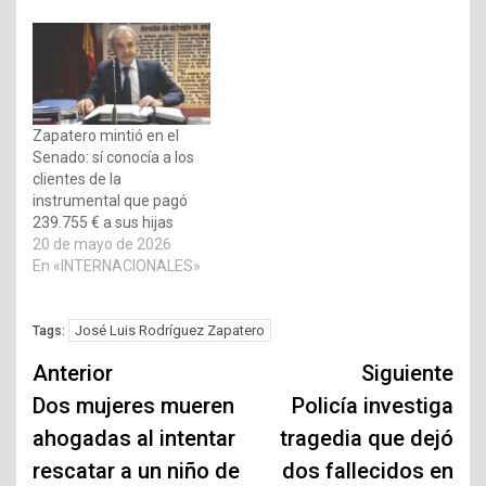
Zapatero mintió en el
Senado: sí conocía a los
clientes de la
instrumental que pagó
239.755 € a sus hijas
20 de mayo de 2026
En «INTERNACIONALES»
José Luis Rodríguez Zapatero
Tags:
Navegación
Anterior
Siguiente
de
Dos mujeres mueren
Policía investiga
ahogadas al intentar
tragedia que dejó
entradas
rescatar a un niño de
dos fallecidos en