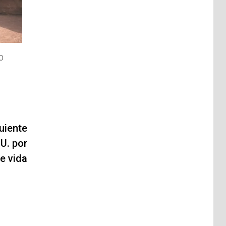
O
uiente
U. por
e vida