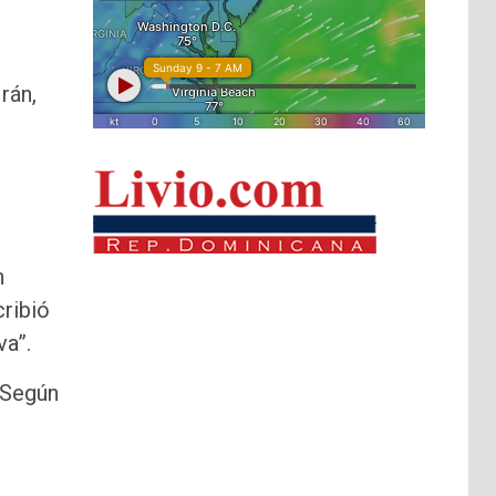
rán,
l
n
cribió
va”.
 Según