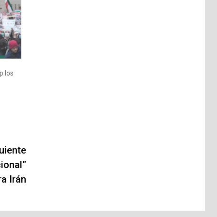
s
p los
uiente
ional”
a Irán