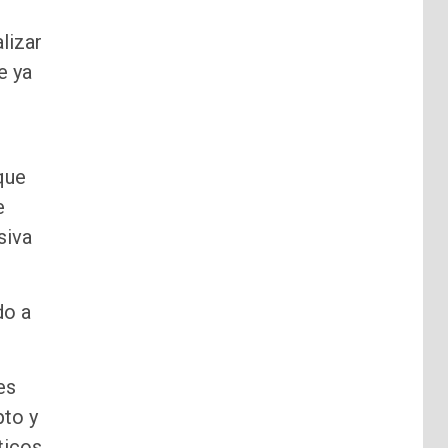
lizar
e ya
que
e
siva
do a
es
pto y
ticos