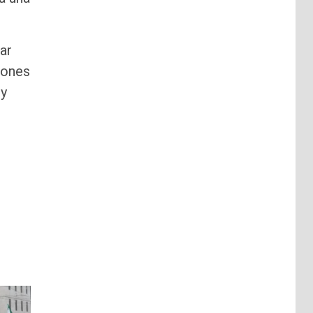
ar
iones
 y