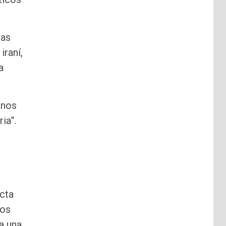
mas
iraní,
a
anos
ia”.
ecta
ros
a una