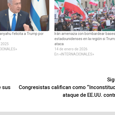
nyahu felicita a Trump por
Irán amenaza con bombardear base
n
estadounidenses en la región si Trum
e 2025
ataca
CIONALES»
14 de enero de 2026
En «INTERNACIONALES»
Sig
e sus
Congresistas califican como “Inconstituc
ataque de EE.UU. contr