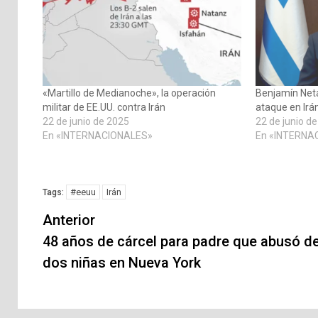
«Martillo de Medianoche», la operación
Benjamín Neta
militar de EE.UU. contra Irán
ataque en Irá
22 de junio de 2025
22 de junio d
En «INTERNACIONALES»
En «INTERNA
#eeuu
Irán
Tags:
Navegación
Anterior
de
48 años de cárcel para padre que abusó d
dos niñas en Nueva York
entradas