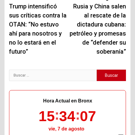
de
Trump intensificó
Rusia y China salen
sus críticas contra la
al rescate de la
entradas
OTAN: “No estuvo
dictadura cubana:
ahí para nosotros y
petróleo y promesas
no lo estará en el
de “defender su
futuro”
soberanía”
Buscar:
Hora Actual en Bronx
15
34
08
vie, 7 de agosto