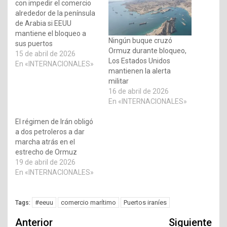
con impedir el comercio
alrededor de la península
de Arabia si EEUU
mantiene el bloqueo a
Ningún buque cruzó
sus puertos
Ormuz durante bloqueo,
15 de abril de 2026
Los Estados Unidos
En «INTERNACIONALES»
mantienen la alerta
militar
16 de abril de 2026
En «INTERNACIONALES»
El régimen de Irán obligó
a dos petroleros a dar
marcha atrás en el
estrecho de Ormuz
19 de abril de 2026
En «INTERNACIONALES»
#eeuu
comercio marítimo
Puertos iraníes
Tags:
Navegación
Anterior
Siguiente