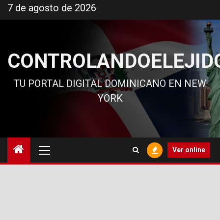
Ir
7 de agosto de 2026
al
contenido
CONTROLANDOELEJID
TU PORTAL DIGITAL DOMINICANO EN NEW
YORK
Menú
Ver online
principal