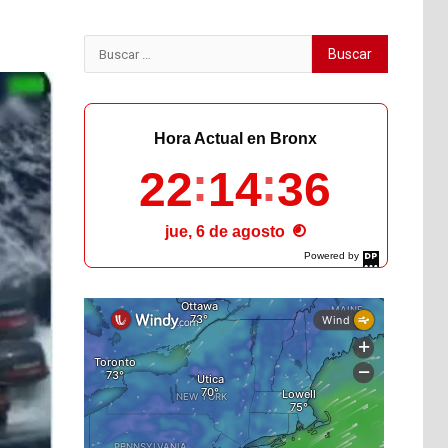
Buscar:
Hora Actual en Bronx
22
14
37
jue, 6 de agosto
Powered by
DaysPedia.com