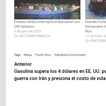
Estados Unidos intercepta embarcación con
Guardia Coste
240 haitianos
Dominicana tr
5 de junio de 2026
Rico
En «INTERNACIONALES»
12 de enero 
En «NACIONA
#eeuu
Puerto Rico
República Dominicana
Tags:
Navegación
Anterior
de
Gasolina supera los 4 dólares en EE. UU. p
guerra con Irán y presiona el costo de vida
entradas