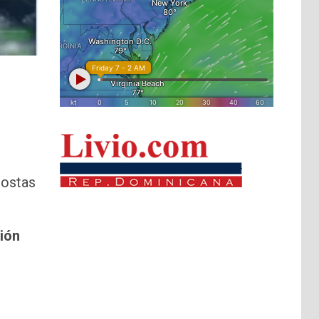
costas
sión