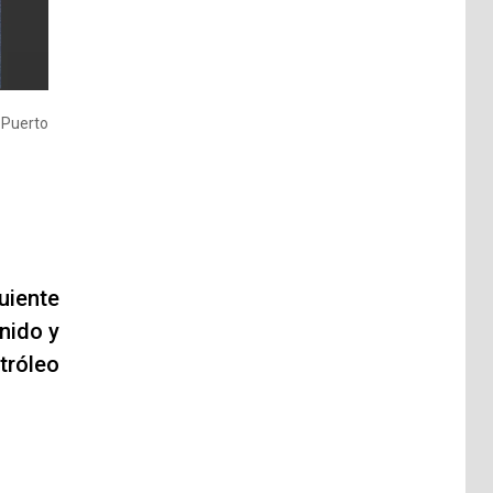
a
 Puerto
uiente
nido y
tróleo