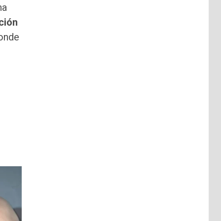
na
ción
donde