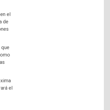
en el
a de
ones
, que
 como
bas
óxima
rará el