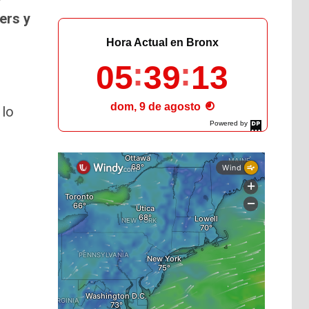
ers y
Hora Actual en Bronx
05
39
15
dom, 9 de agosto
, lo
Powered by
DaysPedia.com