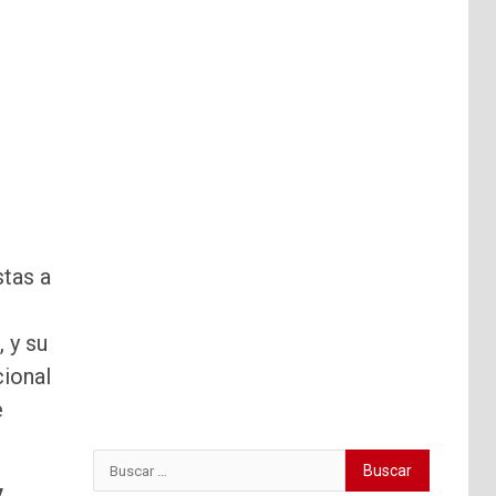
tas a
, y su
cional
e
Buscar:
y