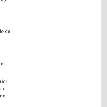
lio de
 el
rior
ón
 de