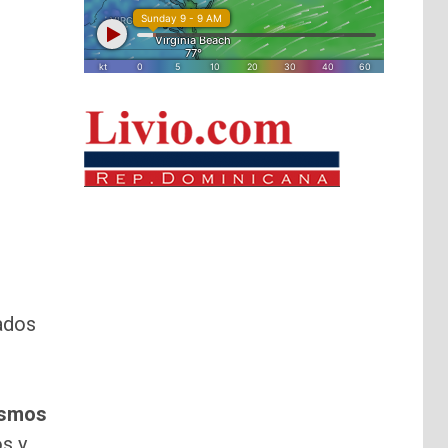
gados
ismos
os y