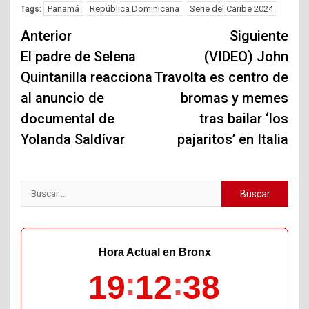
Panamá
República Dominicana
Serie del Caribe 2024
Tags:
Navegación
Anterior
Siguiente
de
El padre de Selena
(VIDEO) John
Quintanilla reacciona
Travolta es centro de
entradas
al anuncio de
bromas y memes
documental de
tras bailar ‘los
Yolanda Saldívar
pajaritos’ en Italia
Buscar:
Hora Actual en Bronx
19
12
39