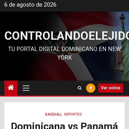
Ir
6 de agosto de 2026
al
contenido
CONTROLANDOELEJID
TU PORTAL DIGITAL DOMINICANO EN NEW
YORK
Menú
Ver online
principal
BASEBALL
DEPORTES
Dominicana vs Panamá