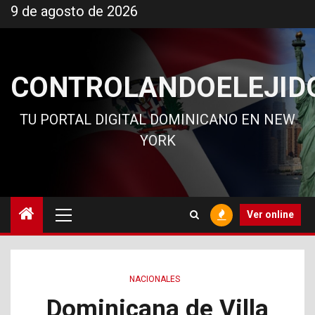
Ir
9 de agosto de 2026
al
contenido
CONTROLANDOELEJID
TU PORTAL DIGITAL DOMINICANO EN NEW
YORK
Menú
Ver online
principal
NACIONALES
Dominicana de Villa