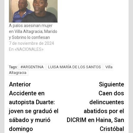
A palos asesinan mujer
en Villa Altagracia; Marido
y Sobrino lo confiesan
7 de noviembre de 2024
En «NACIONALES»
#ARGENTINA
LUISA MARÍA DE LOS SANTOS
Villa
Tags:
Altagracia
Navegación
Anterior
Siguiente
de
Accidente en
Caen dos
autopista Duarte:
delincuentes
entradas
joven se graduó el
abatidos por el
sábado y murió
DICRIM en Haina, San
domingo
Cristóbal