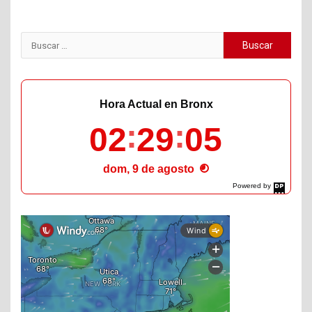
Buscar:
Hora Actual en Bronx
02
29
06
dom, 9 de agosto
Powered by
DaysPedia.com