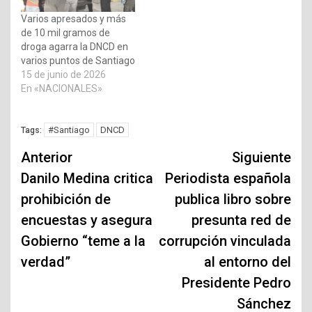
Varios apresados y más
de 10 mil gramos de
droga agarra la DNCD en
varios puntos de Santiago
15 de junio de 2026
En «NACIONALES»
#Santiago
DNCD
Tags:
Navegación
Anterior
Siguiente
de
Danilo Medina critica
Periodista española
prohibición de
publica libro sobre
entradas
encuestas y asegura
presunta red de
Gobierno “teme a la
corrupción vinculada
verdad”
al entorno del
Presidente Pedro
Sánchez