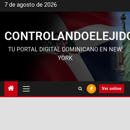
Ir
7 de agosto de 2026
al
contenido
CONTROLANDOELEJID
TU PORTAL DIGITAL DOMINICANO EN NEW
YORK
Menú
Ver online
principal