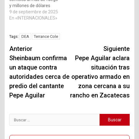
y millones de dólares
9 de septiembre de 2025
En «INTERNACIONALES»
DEA
Terrance Cole
Tags:
Navegación
Anterior
Siguiente
de
Sheinbaum confirma
Pepe Aguilar aclara
un ataque contra
situación tras
entradas
autoridades cerca de
operativo armado en
predio del cantante
zona cercana a su
Pepe Aguilar
rancho en Zacatecas
Buscar: