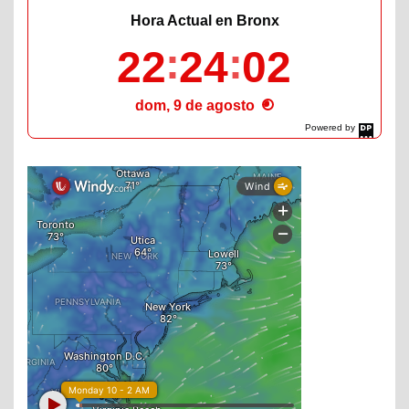
Hora Actual en Bronx
22
24
03
dom, 9 de agosto
Powered by
DaysPedia.com