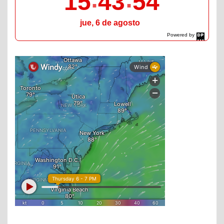
15
43
55
jue, 6 de agosto
Powered by
DaysPedia.com