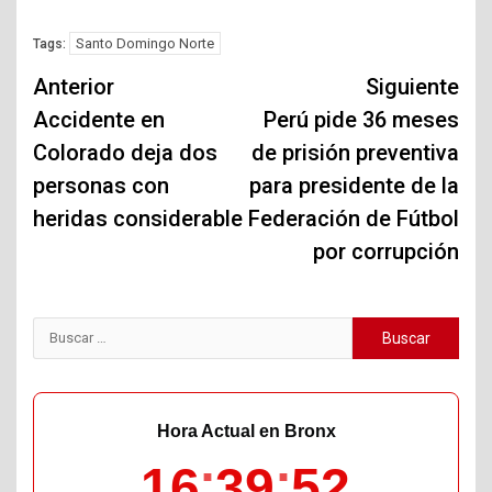
Santo Domingo Norte
Tags:
Navegación
Anterior
Siguiente
de
Accidente en
Perú pide 36 meses
Colorado deja dos
de prisión preventiva
entradas
personas con
para presidente de la
heridas considerable
Federación de Fútbol
por corrupción
Buscar:
Hora Actual en Bronx
16
39
53