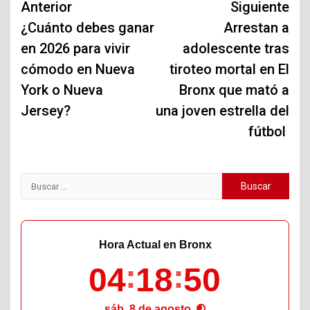
Navegación
Anterior
Siguiente
de
¿Cuánto debes ganar
Arrestan a
en 2026 para vivir
adolescente tras
entradas
cómodo en Nueva
tiroteo mortal en El
York o Nueva
Bronx que mató a
Jersey?
una joven estrella del
fútbol
Buscar:
Hora Actual en Bronx
04
18
51
sáb, 8 de agosto