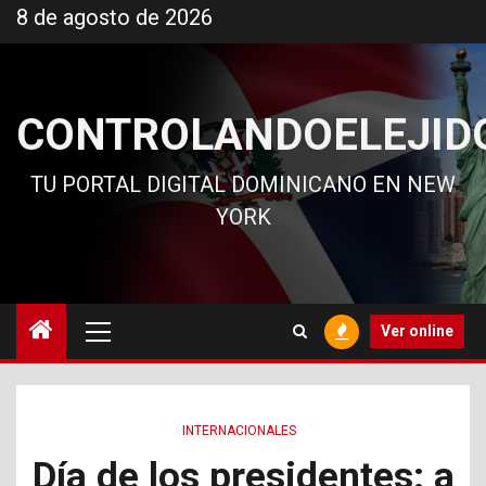
Ir
8 de agosto de 2026
al
contenido
CONTROLANDOELEJID
TU PORTAL DIGITAL DOMINICANO EN NEW
YORK
Menú
Ver online
principal
INTERNACIONALES
Día de los presidentes: a