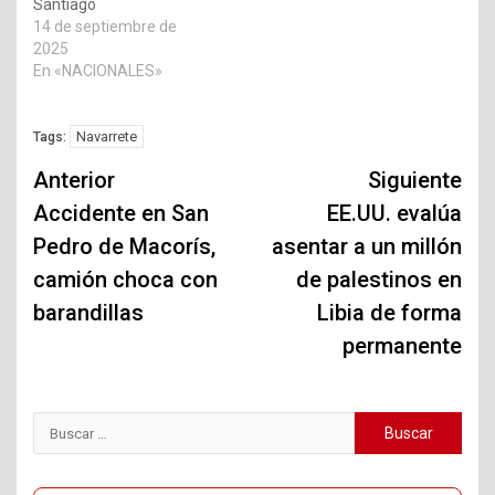
Santiago
14 de septiembre de
2025
En «NACIONALES»
Navarrete
Tags:
Navegación
Anterior
Siguiente
de
Accidente en San
EE.UU. evalúa
Pedro de Macorís,
asentar a un millón
entradas
camión choca con
de palestinos en
barandillas
Libia de forma
permanente
Buscar: