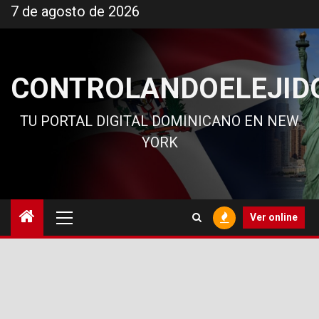
Ir
7 de agosto de 2026
al
contenido
CONTROLANDOELEJID
TU PORTAL DIGITAL DOMINICANO EN NEW
YORK
Menú
Ver online
principal