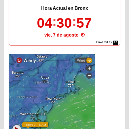
Hora Actual en Bronx
04
30
58
vie, 7 de agosto
Powered by
DaysPedia.com