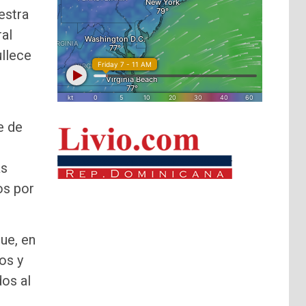
estra
ral
ullece
e de
as
os por
ue, en
os y
dos al