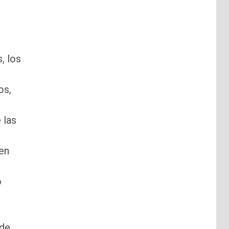
, los
os,
 las
en
o
 de