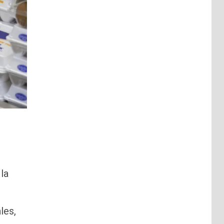
la
les,