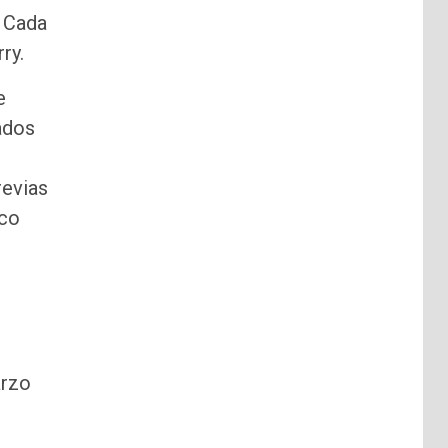
. Cada
ry.
e
ados
revias
oco
arzo