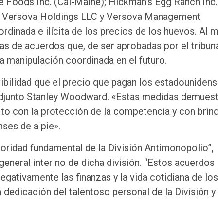
e Foods Inc. (Cal-Maine); Hickman’s Egg Ranch Inc.
C, Versova Holdings LLC y Versova Management
dinada e ilícita de los precios de los huevos. Al
s de acuerdos que, de ser aprobadas por el tribuna
a manipulación coordinada en el futuro.
ibilidad que el precio que pagan los estadouniden
 Adjunto Stanley Woodward. «Estas medidas demuest
 con la protección de la competencia y con brind
nses de a pie».
ioridad fundamental de la División Antimonopolio”,
eneral interino de dicha división. “Estos acuerdos
gativamente las finanzas y la vida cotidiana de los
dedicación del talentoso personal de la División y