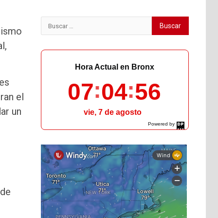
Buscar:
 mismo
l,
Hora Actual en Bronx
ses
07
04
57
ran el
ar un
vie, 7 de agosto
Powered by
DaysPedia.com
 de