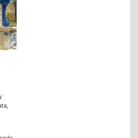
y
ta,