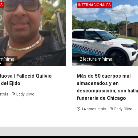
ES
INTERNACIONALES
a mínima
2 lectura mínima
uosa | Falleció Quilvio
Más de 50 cuerpos mal
del Ejido
almacenados y en
descomposición, son hall
atrás
Eddy Olivo
funeraria de Chicago
14 horas atrás
Eddy Olivo