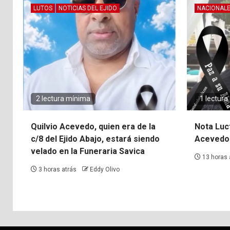
LUTOS
NOTICIAS DEL EJIDO
NACIONAL
2 lectura mínima
1 lectur
Quilvio Acevedo, quien era de la
Nota Luct
c/8 del Ejido Abajo, estará siendo
Acevedo 
velado en la Funeraria Savica
13 horas 
3 horas atrás
Eddy Olivo