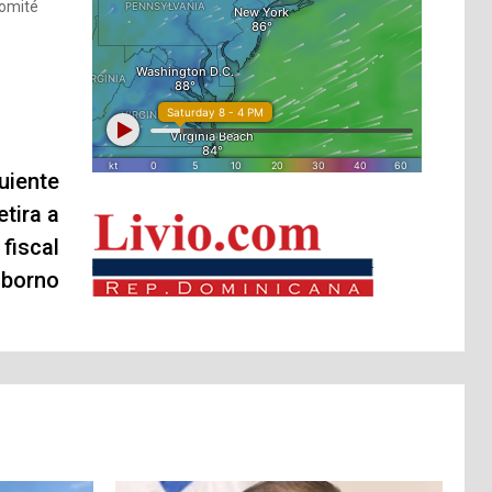
Comité
uiente
etira a
fiscal
oborno