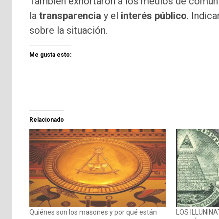
También exhortaron a los medios de comunic
la
transparencia
y el
interés público
. Indic
sobre la situación.
Me gusta esto:
Relacionado
Quiénes son los masones y por qué están
LOS ILLUNINA