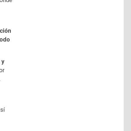
donde
cción
íodo
 y
or
.
sí