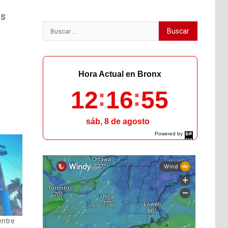
es
Buscar:
Hora Actual en Bronx
12
16
56
sáb, 8 de agosto
Powered by
DaysPedia.com
entre