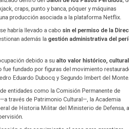
ealizado dentro del
Salón de los Pasos Perdidos
, 
kjack, craps, punto y banca, póquer y máquinas
na producción asociada a la plataforma Netflix.
se habría llevado a cabo
sin el permiso de la Dire
estionan además la
gestión administrativa del per
eocupación debido a su
alto valor histórico, cultural
lo fue fundado por figuras del movimiento restaurad
 Pedro Eduardo Dubocq y Segundo Imbert del Monte
ión de entidades como la Comisión Permanente de
a —a través de Patrimonio Cultural—, la Academia
ral de Historia Militar del Ministerio de Defensa, a
ervisión.