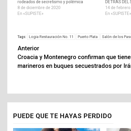
rodeados de secretismo y polémica
DETRÁS DEL
8 de diciembre de 2020
14 de febrero
En «SUPISTE»
En «SUPISTE
Logia Restauración No. 11
Puerto Plata
Salón de los Pas
Tags:
Navegación
Anterior
de
Croacia y Montenegro confirman que tien
marineros en buques secuestrados por Irá
entradas
PUEDE QUE TE HAYAS PERDIDO