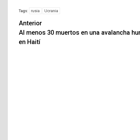
rusia
Ucrania
Tags:
Navegación
Anterior
de
Al menos 30 muertos en una avalancha h
en Haití
entradas