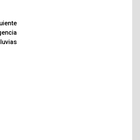
uiente
gencia
lluvias