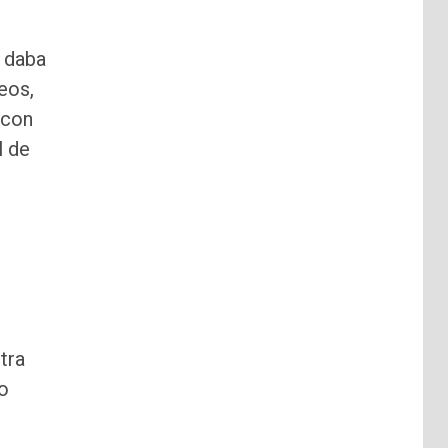
e daba
eos,
 con
l de
tra
o