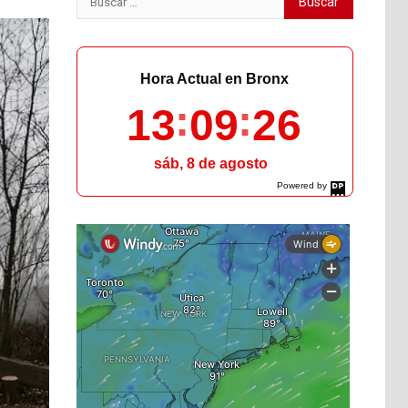
Hora Actual en Bronx
13
09
27
sáb, 8 de agosto
Powered by
DaysPedia.com