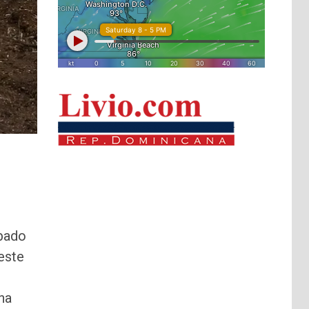
ábado
este
na