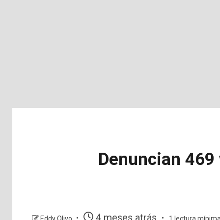
Denuncian 469 v
4 meses atrás
Eddy Olivo
1 lectura mínim