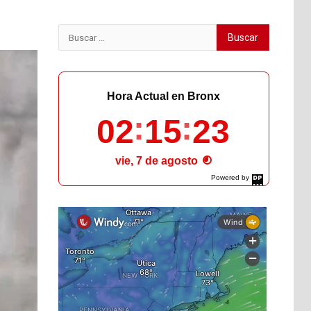
Buscar:
Hora Actual en Bronx
02
15
25
vie, 7 de agosto
Powered by
DaysPedia.com