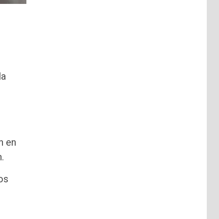
la
s
n en
.
os