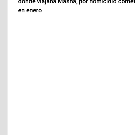
donde viajaba Masha, por homicidio come
entradas
en enero