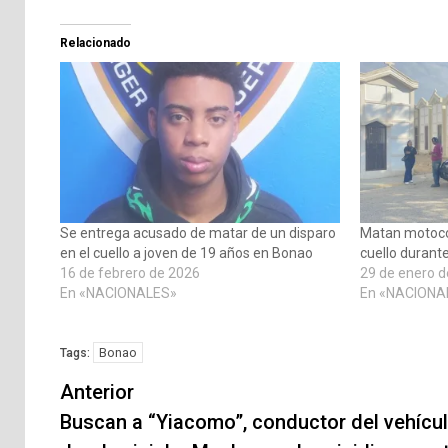
Relacionado
Se entrega acusado de matar de un disparo
Matan motoco
en el cuello a joven de 19 años en Bonao
cuello durant
16 de febrero de 2026
29 de enero 
En «NACIONALES»
En «NACIONA
Bonao
Tags:
Navegación
Anterior
de
Buscan a “Yiacomo”, conductor del vehícu