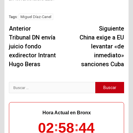
Miguel Díaz-Canel
Tags:
Navegación
Anterior
Siguiente
de
Tribunal DN envía
China exige a EU
juicio fondo
levantar «de
entradas
exdirector Intrant
inmediato»
Hugo Beras
sanciones Cuba
Buscar:
Hora Actual en Bronx
02
58
45