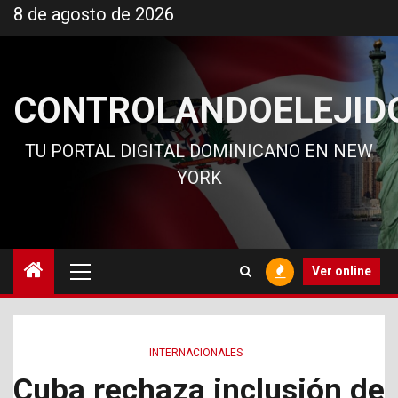
Ir
8 de agosto de 2026
al
contenido
CONTROLANDOELEJID
TU PORTAL DIGITAL DOMINICANO EN NEW
YORK
Menú
Ver online
principal
INTERNACIONALES
Cuba rechaza inclusión de