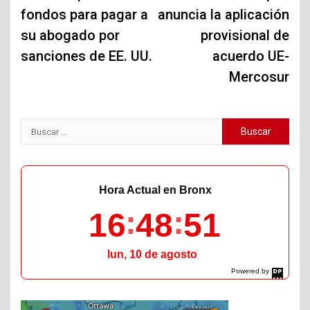
fondos para pagar a
anuncia la aplicación
entradas
su abogado por
provisional de
sanciones de EE. UU.
acuerdo UE-
Mercosur
Buscar:
Hora Actual en Bronx
16
48
52
lun, 10 de agosto
Powered by
DaysPedia.com