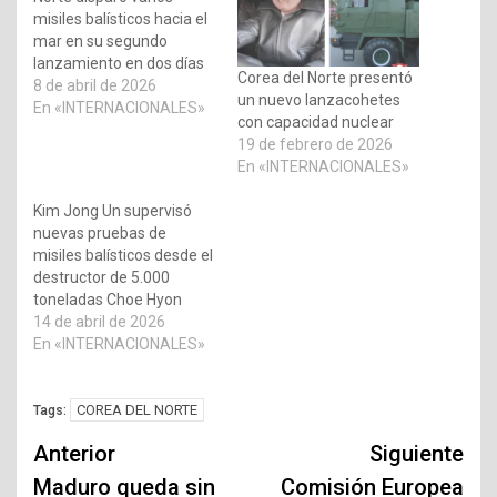
misiles balísticos hacia el
mar en su segundo
lanzamiento en dos días
Corea del Norte presentó
8 de abril de 2026
un nuevo lanzacohetes
En «INTERNACIONALES»
con capacidad nuclear
19 de febrero de 2026
En «INTERNACIONALES»
Kim Jong Un supervisó
nuevas pruebas de
misiles balísticos desde el
destructor de 5.000
toneladas Choe Hyon
14 de abril de 2026
En «INTERNACIONALES»
COREA DEL NORTE
Tags:
Navegación
Anterior
Siguiente
de
Maduro queda sin
Comisión Europea